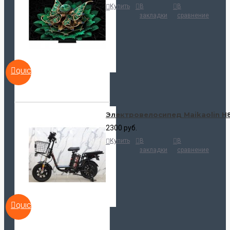
Купить
В
В
закладки
сравнение
QUICKVIEW
Электровелосипед Maikaolin H
2300 руб.
Купить
В
В
закладки
сравнение
QUICKVIEW