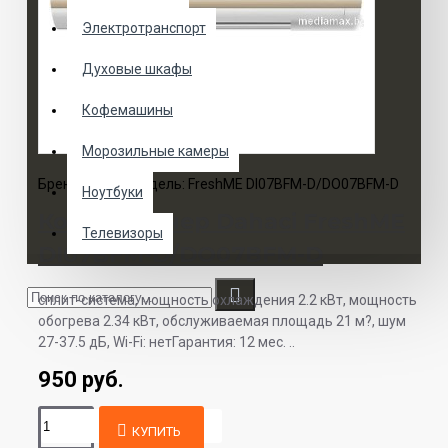
Электротранспорт
Духовые шкафы
Кофемашины
Морозильные камеры
Бренд:
Dahaci
Модель:
FreshME DI07BFM-D/DO07BFM-D
Ноутбуки
Кондиционер Dahaci FreshME
Телевизоры
DI07BFM-D/DO07BFM-D
сплит-система, мощность охлаждения 2.2 кВт, мощность
обогрева 2.34 кВт, обслуживаемая площадь 21 м?, шум
27-37.5 дБ, Wi-Fi: нетГарантия: 12 мес. ..
950 руб.
КУПИТЬ