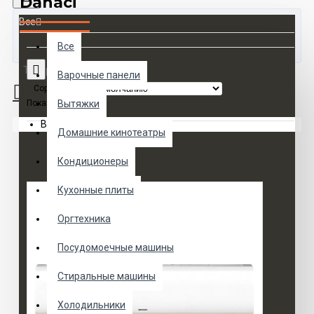
Dahaci
Все
Все
Товаров 0 (0 руб.)
Варочные панели
Сортировка:
Показать:
Вытяжки
Ваша корзина пуста!
Домашние кинотеатры
Кондиционеры
Кухонные плиты
Оргтехника
Посудомоечные машины
Стиральные машины
Холодильники