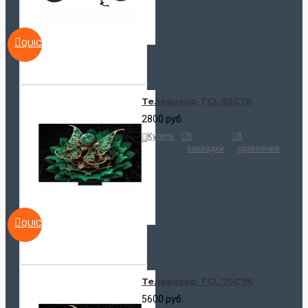
QUICKVIEW
Телевизор TCL 55C7K
2800 руб.
Купить
В
В
закладки
сравнение
QUICKVIEW
Телевизор TCL 75C7K
5600 руб.