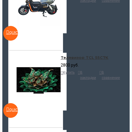
закладки
сравнение
QUICKVIEW
Телевизор TCL 55C7K
2800 руб.
Купить
В
В
закладки
сравнение
QUICKVIEW