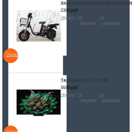
Электровелосипед Maikaolin H
2300 руб.
Купить
В
В
закладки
сравнение
QUICKVIEW
Телевизор TCL 75C7K
5600 руб.
Купить
В
В
закладки
сравнение