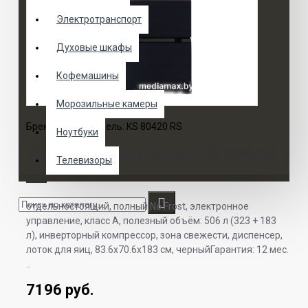
Электротранспорт
Духовые шкафы
Кофемашины
Морозильные камеры
Бренд:
Kaiser
Модель:
KS 80420 RS
Ноутбуки
Холодильник Kaiser KS 80420
Телевизоры
RS
отдельностоящий, полный No Frost, электронное
управление, класс A, полезный объём: 506 л (323 + 183
л), инверторный компрессор, зона свежести, диспенсер,
лоток для яиц, 83.6x70.6x183 см, черныйГарантия: 12 мес.
..
7196 руб.