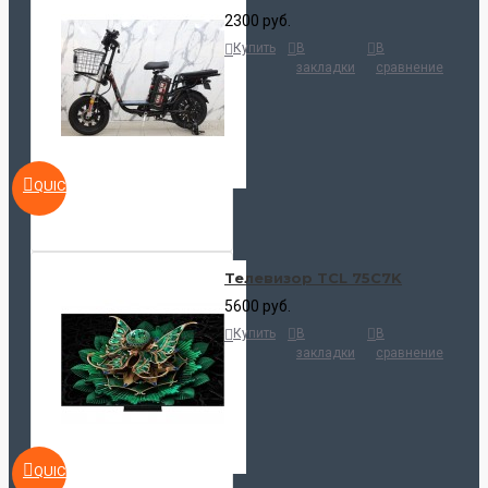
2300 руб.
Купить
В
В
закладки
сравнение
QUICKVIEW
Телевизор TCL 75C7K
5600 руб.
Купить
В
В
закладки
сравнение
QUICKVIEW