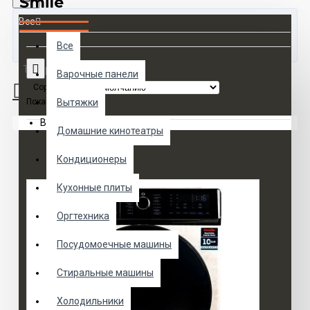
Smile
Все
Все
Товаров 0 (0 руб.)
Варочные панели
Сортировка:
Показать:
Вытяжки
Ваша корзина пуста!
Домашние кинотеатры
Кондиционеры
Кухонные плиты
Оргтехника
Посудомоечные машины
Стиральные машины
Холодильники