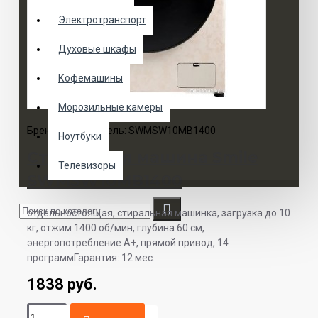
Электротранспорт
Духовые шкафы
Кофемашины
Морозильные камеры
Бренд:
Smile
Модель:
SWMSW10MB1400
Ноутбуки
Стиральная машина Smile
Телевизоры
SWMSW10MB1400
отдельностоящая, стиральная машинка, загрузка до 10
кг, отжим 1400 об/мин, глубина 60 см,
энергопотребление A+, прямой привод, 14
программГарантия: 12 мес. ..
1838 руб.