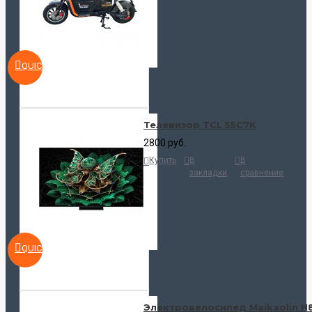
QUICKVIEW
Телевизор TCL 55C7K
2800 руб.
Купить
В
В
закладки
сравнение
QUICKVIEW
Электровелосипед Maikaolin H