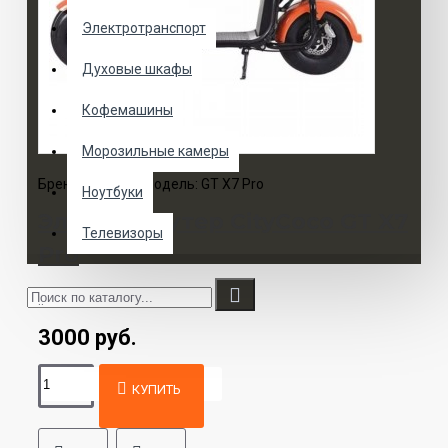
Электротранспорт
Духовые шкафы
Кофемашины
Морозильные камеры
Бренд:
CityCoco
Модель:
GT X7 Pro
Ноутбуки
Электроскутер CityCoco GT X7
Телевизоры
Pro
..
3000 руб.
КУПИТЬ