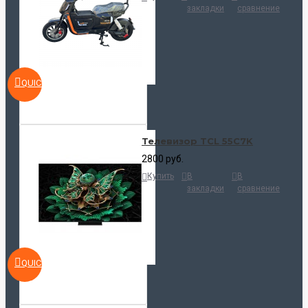
закладки
сравнение
QUICKVIEW
Телевизор TCL 55C7K
2800 руб.
Купить
В
В
закладки
сравнение
QUICKVIEW