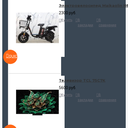
Электровелосипед Maikaolin H
2300 руб.
Купить
В
В
закладки
сравнение
QUICKVIEW
Телевизор TCL 75C7K
5600 руб.
Купить
В
В
закладки
сравнение