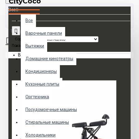
CityCoco
Все
Все
Товаров 0 (0 руб.)
Варочные панели
Сортировка:
Показать:
Вытяжки
Ваша корзина пуста!
Домашние кинотеатры
Кондиционеры
Кухонные плиты
Оргтехника
Посудомоечные машины
Стиральные машины
Холодильники