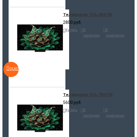
Телевизор TCL 55C7K
2800 руб.
Купить
В
В
закладки
сравнение
QUICKVIEW
Телевизор TCL 75C7K
5600 руб.
Купить
В
В
закладки
сравнение