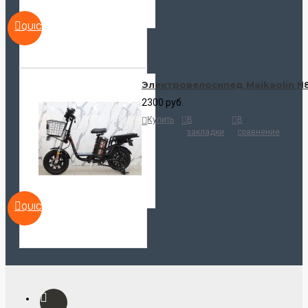
QUICKVIEW
Электровелосипед Maikaolin H
2300 руб.
Купить
В
В
закладки
сравнение
QUICKVIEW