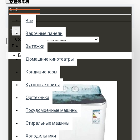
Vesta
Все
Все
Товаров 0 (0 руб.)
Варочные панели
Сортировка:
Показать:
Вытяжки
Ваша корзина пуста!
Домашние кинотеатры
Кондиционеры
Кухонные плиты
Оргтехника
Посудомоечные машины
Стиральные машины
Холодильники