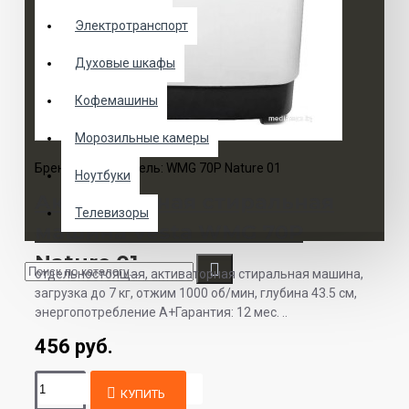
Электротранспорт
Духовые шкафы
Кофемашины
Морозильные камеры
Бренд:
Vesta
Модель:
WMG 70P Nature 01
Ноутбуки
Активаторная стиральная
Телевизоры
машина Vesta WMG 70P
Nature 01
отдельностоящая, активаторная стиральная машина,
загрузка до 7 кг, отжим 1000 об/мин, глубина 43.5 см,
энергопотребление A+Гарантия: 12 мес. ..
456 руб.
КУПИТЬ