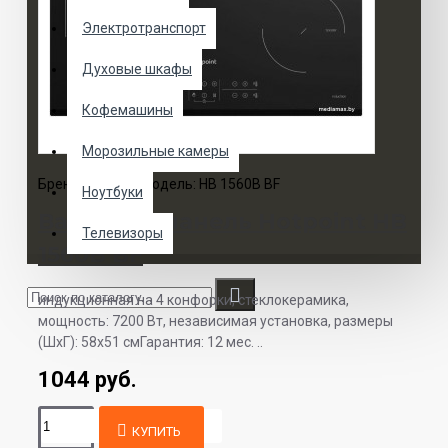
Электротранспорт
Духовые шкафы
Кофемашины
Морозильные камеры
Бренд:
Hotpoint
Модель:
HB 1560B BF
Ноутбуки
Варочная панель Hotpoint HB
Телевизоры
1560B BF
индукционная на 4 конфорки, cтеклокерамика,
мощность: 7200 Вт, независимая установка, размеры
(ШхГ): 58x51 смГарантия: 12 мес. ..
1044 руб.
КУПИТЬ