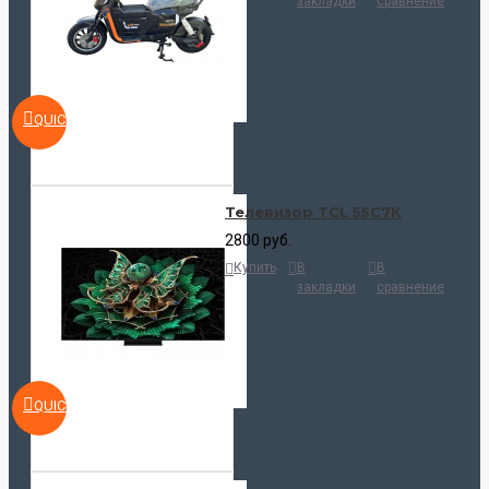
закладки
сравнение
QUICKVIEW
Телевизор TCL 55C7K
2800 руб.
Купить
В
В
закладки
сравнение
QUICKVIEW