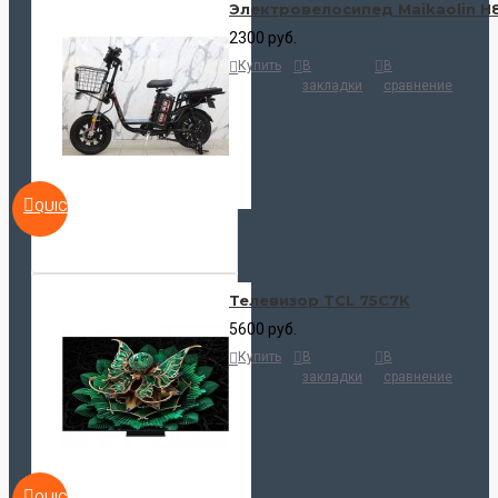
Электровелосипед Maikaolin H
2300 руб.
Купить
В
В
закладки
сравнение
QUICKVIEW
Телевизор TCL 75C7K
5600 руб.
Купить
В
В
закладки
сравнение
QUICKVIEW