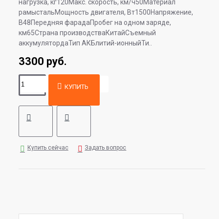
нагрузка, кг120Макс. скорость, км/ч50Материал
рамыстальМощность двигателя, Вт1500Напряже ние,
В48Передняя фарадаПробег на одном заряде,
км65Страна производстваКитайСъемный
аккумулятордаТип АКБлитий-ионныйТи..
3300 руб.
КУПИТЬ
Купить сейчас
Задать вопрос