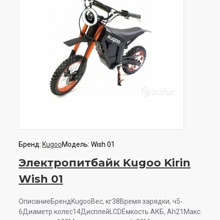
Бренд:
Kugoo
Модель:
Wish 01
Электропитбайк Kugoo Kirin
Wish 01
ОписаниеБрендKugooВес, кг38Время зарядки, ч5-
6Диаметр колес14ДисплейLCDЁмкость АКБ, Ah21Макс.