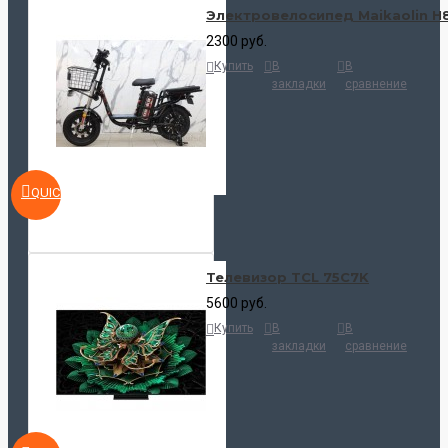
Электровелосипед Maikaolin H
2300 руб.
Купить
В
В
закладки
сравнение
QUICKVIEW
Телевизор TCL 75C7K
5600 руб.
Купить
В
В
закладки
сравнение