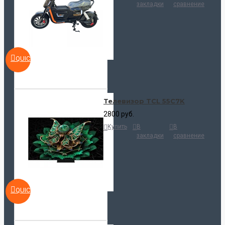
закладки
сравнение
QUICKVIEW
Телевизор TCL 55C7K
2800 руб.
Купить
В
В
закладки
сравнение
QUICKVIEW