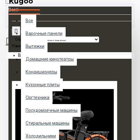
Kugoo
Все
Все
Товаров 0 (0 руб.)
Варочные панели
Сортировка:
Показать:
Вытяжки
Ваша корзина пуста!
Домашние кинотеатры
Кондиционеры
Кухонные плиты
Оргтехника
Посудомоечные машины
Стиральные машины
Холодильники