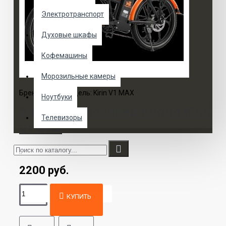
Электротранспорт
Духовые шкафы
Кофемашины
Морозильные камеры
Бренд:
Kugoo
Модель:
Kirin V1 MAX
Ноутбуки
Электровелосипед Kugoo Kirin
Телевизоры
V1 MAX
..
2200 руб.
КУПИТЬ