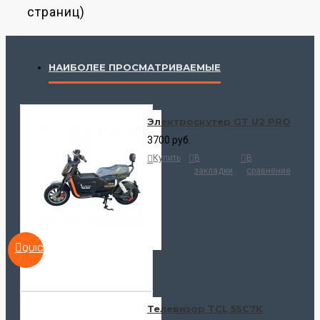
страниц)
НАИБОЛЕЕ ПРОСМАТРИВАЕМЫЕ
Электроскутер GT U2 PRO
3700 руб.
Купить
В
В
закладки
сравнение
QUICKVIEW
Телевизор TCL 55C7K