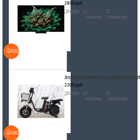
2800 руб.
Купить
В
В
закладки
сравнение
QUICKVIEW
Электровелосипед Maikaolin H
2300 руб.
Купить
В
В
закладки
сравнение
QUICKVIEW