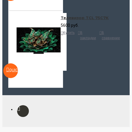
Телевизор TCL 75C7K
5600 руб.
Купить
В
В
закладки
сравнение
QUICKVIEW