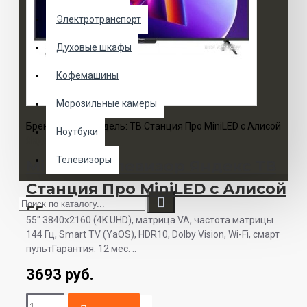
Электротранспорт
Духовые шкафы
Кофемашины
Морозильные камеры
Бренд:
Модель:
ТВ Станция Про MiniLED с Алисой
Ноутбуки
Яндекс
55
Телевизоры
MiniLED телевизор Яндекс ТВ
Станция Про MiniLED с Алисой
55
55" 3840x2160 (4K UHD), матрица VA, частота матрицы
144 Гц, Smart TV (YaOS), HDR10, Dolby Vision, Wi-Fi, смарт
пультГарантия: 12 мес. ..
3693 руб.