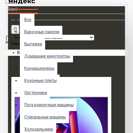
Яндекс
Все
Все
Товаров 0 (0 руб.)
Варочные панели
Сортировка:
Показать:
Вытяжки
Ваша корзина пуста!
Домашние кинотеатры
Кондиционеры
Кухонные плиты
Оргтехника
Посудомоечные машины
Стиральные машины
Холодильники