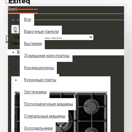
Exiteq
Все
Все
Товаров 0 (0 руб.)
Варочные панели
Сортировка:
Показать:
Вытяжки
Ваша корзина пуста!
Домашние кинотеатры
Кондиционеры
Кухонные плиты
Оргтехника
Посудомоечные машины
Стиральные машины
Холодильники