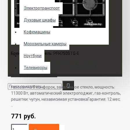
Электротранспорт
Духовые шкафы
Кофемашины
Морозильные камеры
Бренд:
Exiteq
Модель:
PFH750STG-E
Ноутбуки
Варочная панель Exiteq
Телевизоры
PFH750STG-E
газовая на 5 конфорок, закаленное стекло, мощность:
11300 Вт, автоматический электроподжиг, газ-контроль,
решетки: чугун, независимая установкаГарантия: 12 мес.
..
771 руб.