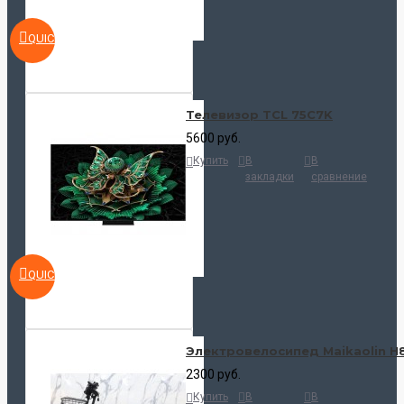
QUICKVIEW
Телевизор TCL 75C7K
5600 руб.
Купить
В
В
закладки
сравнение
QUICKVIEW
Электровелосипед Maikaolin H
2300 руб.
Купить
В
В