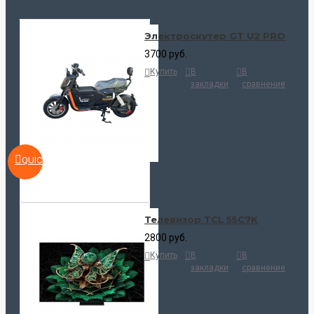
Электроскутер GT U2 PRO
3700 руб.
Купить
В
В
закладки
сравнение
QUICKVIEW
Телевизор TCL 55C7K
2800 руб.
Купить
В
В
закладки
сравнение