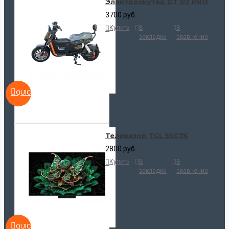
Электроскутер GT U2 PRO
3700 руб.
Купить
В
В
закладки
сравнение
QUICKVIEW
Телевизор TCL 55C7K
2800 руб.
Купить
В
В
закладки
сравнение
QUICKVIEW