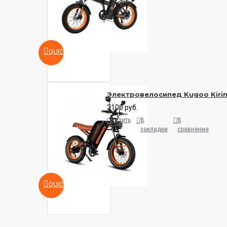
QUICKVIEW
Электровелосипед Kugoo Kirin
3100 руб.
Купить
В
В
закладки
сравнение
QUICKVIEW