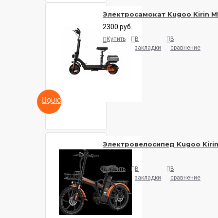
Электросамокат Kugoo Kirin M
2300 руб.
Купить
В
В
закладки
сравнение
QUICKVIEW
Электровелосипед Kugoo Kirin
2200 руб.
Купить
В
В
закладки
сравнение