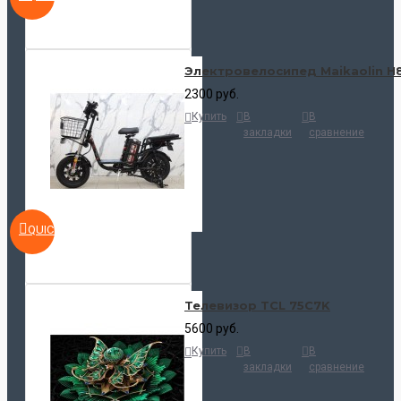
Электровелосипед Maikaolin H
2300 руб.
Купить
В
В
закладки
сравнение
QUICKVIEW
Телевизор TCL 75C7K
5600 руб.
Купить
В
В
закладки
сравнение