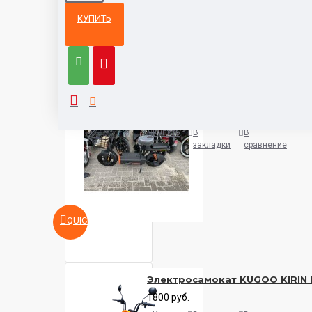
КУПИТЬ
Из той же
Тот же
категории
бренд
Электросамокат Kugoo Kirin E
1800 руб.
Купить
В
В
закладки
сравнение
QUICKVIEW
Электросамокат KUGOO KIRIN 
1800 руб.