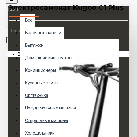
Электросамокат Kugoo C1 Plus
Все
Все
Товаров 0 (0 руб.)
Варочные панели
Вытяжки
Ваша корзина пуста!
Домашние кинотеатры
Кондиционеры
Кухонные плиты
Оргтехника
Посудомоечные машины
Стиральные машины
Холодильники