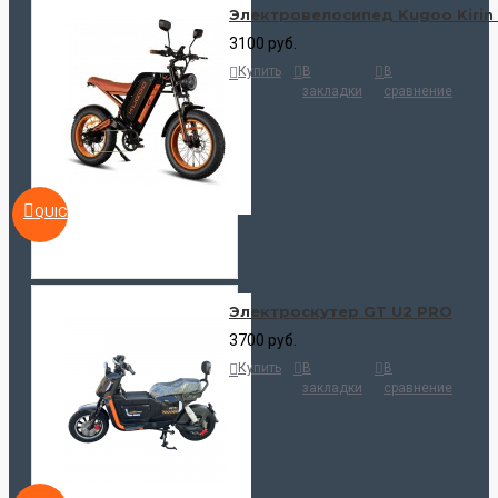
Электровелосипед Kugoo Kirin
3100 руб.
Купить
В
В
закладки
сравнение
QUICKVIEW
Электроскутер GT U2 PRO
3700 руб.
Купить
В
В
закладки
сравнение