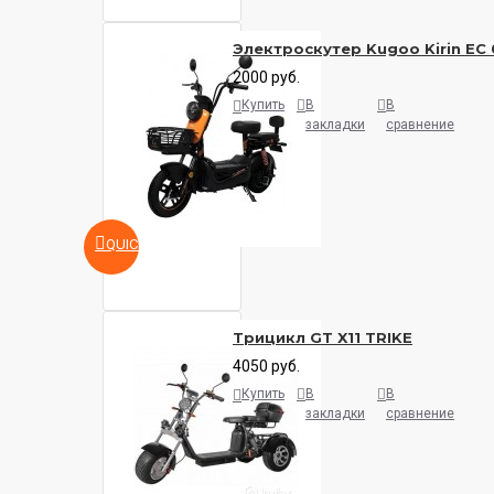
Электроскутер Kugoo Kirin EC 
2000 руб.
Купить
В
В
закладки
сравнение
QUICKVIEW
Трицикл GT X11 TRIKE
4050 руб.
Купить
В
В
закладки
сравнение