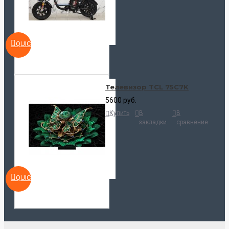
QUICKVIEW
Телевизор TCL 75C7K
5600 руб.
Купить
В
В
закладки
сравнение
QUICKVIEW