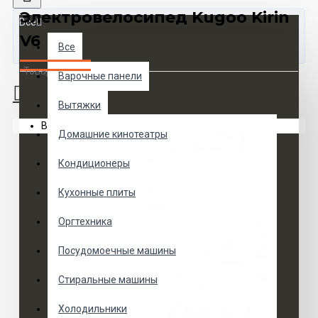
Электровелосипед Kugoo Kirin
Все
V6
Все
Товаров 0 (0 руб.)
Варочные панели
Вытяжки
Ваша корзина пуста!
Домашние кинотеатры
Кондиционеры
Кухонные плиты
Оргтехника
Посудомоечные машины
Стиральные машины
Холодильники