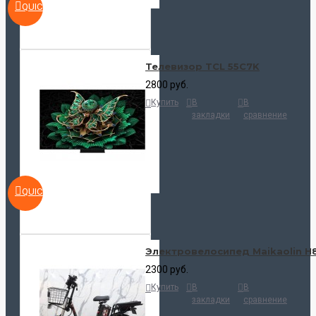
QUICKVIEW
Телевизор TCL 55C7K
2800 руб.
Купить
В
В
закладки
сравнение
QUICKVIEW
Электровелосипед Maikaolin H
2300 руб.
Купить
В
В
закладки
сравнение