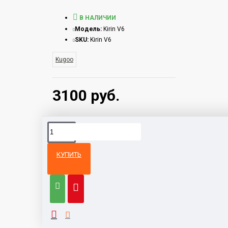
В НАЛИЧИИ
Модель:
Kirin V6
SKU:
Kirin V6
Kugoo
3100 руб.
КУПИТЬ
Из той же
Тот же
категории
бренд
Электроскутер CityCoco GT X7
3000 руб.