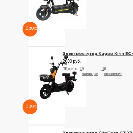
QUICKVIEW
Электроскутер Kugoo Kirin EC 
2000 руб.
Купить
В
В
закладки
сравнение
QUICKVIEW
Электроскутер CityCoco GT X7