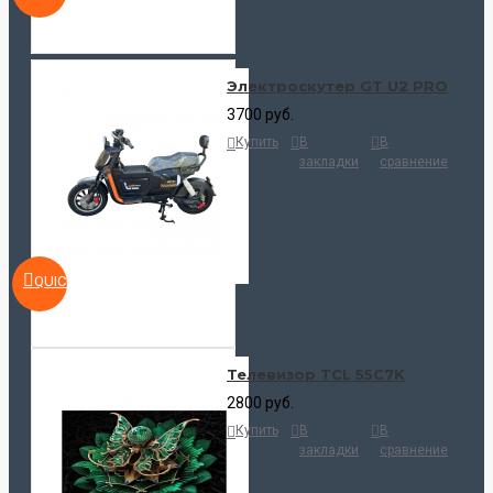
Электроскутер GT U2 PRO
3700 руб.
Купить
В
В
закладки
сравнение
QUICKVIEW
Телевизор TCL 55C7K
2800 руб.
Купить
В
В
закладки
сравнение