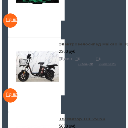
QUICKVIEW
Электровелосипед Maikaolin H
2300 руб.
Купить
В
В
закладки
сравнение
QUICKVIEW
Телевизор TCL 75C7K
5600 руб.