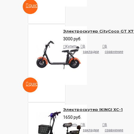
QUICKVIEW
Гидравлические
Тормоза
,
Электроскутер CityCoco GT X7
Дисковые
3000 руб.
Купить
В
В
закладки
сравнение
Размер колёс
15 дюймов
Максимальная
140 кг
нагрузка
QUICKVIEW
Вес
50 кг
Электроскутер IKINGI ХС-1
1650 руб.
Купить
В
В
закладки
сравнение