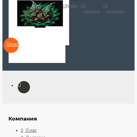
Купить
В
В
закладки
сравнение
QUICKVIEW
Компания
О нас