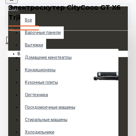
Электроскутер CityСoco GT X6
Все
Trike
Все
Товаров 0 (0 руб.)
Варочные панели
Вытяжки
Ваша корзина пуста!
Домашние кинотеатры
Кондиционеры
Кухонные плиты
Оргтехника
Посудомоечные машины
Стиральные машины
Холодильники