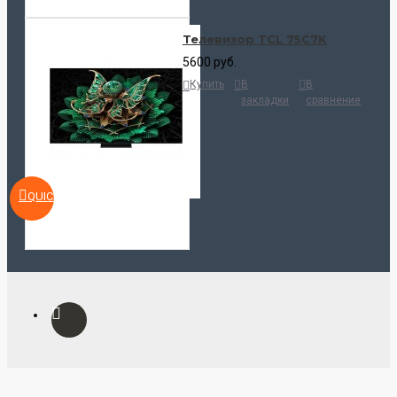
Телевизор TCL 75C7K
5600 руб.
Купить
В
В
закладки
сравнение
QUICKVIEW