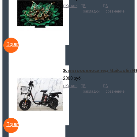
Купить
В
В
закладки
сравнение
QUICKVIEW
Электровелосипед Maikaolin H
2300 руб.
Купить
В
В
закладки
сравнение
QUICKVIEW