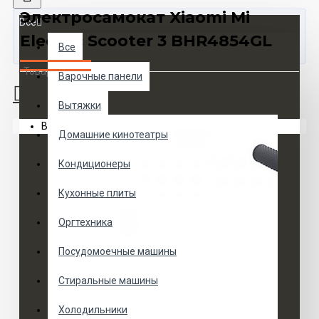
Электросамокат Xiaomi Mi
Все
Electric Scooter 3 BHR4854GL
Все
Товаров 0 (0 руб.)
Варочные панели
Вытяжки
Ваша корзина пуста!
Домашние кинотеатры
Кондиционеры
Кухонные плиты
Оргтехника
Посудомоечные машины
Стиральные машины
Холодильники