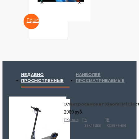
передняя фара
QUICKVIEW
Экран
индикация скорости, индикация
заряда аккумулятора, соединение
Bluetooth
Складная конструкция
НЕДАВНО
НАИБОЛЕЕ
ПРОСМОТРЕННЫЕ
ПРОСМАТРИВАЕМЫЕ
есть
Электросамокат Xiaomi Mi Elec
Влагозащита
2000 руб.
Купить
В
В
IP54
закладки
сравнение