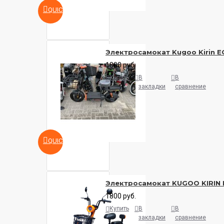
QUICKVIEW
Зеркало заднего вида
нет
Электросамокат Kugoo Kirin E
1800 руб.
Конструкция
Купить
В
В
закладки
сравнение
Материал платформы
алюминий
QUICKVIEW
Количество колёс
Электросамокат KUGOO KIRIN 
2
1800 руб.
Купить
В
В
Диаметр переднего колеса
закладки
сравнение