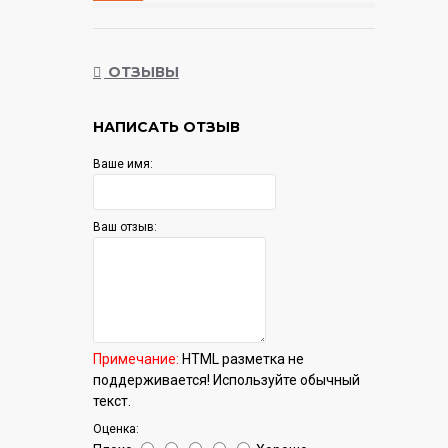
Тип
ОТЗЫВЫ
электросамокат
НАПИСАТЬ ОТЗЫВ
Цвет
Ваше имя:
черный
Ваш отзыв:
Максимальная нагрузка
100 кг
Примечание:
HTML разметка не
Максимальная скорость движения
поддерживается! Используйте обычный
текст.
25 км/ч
Оценка: