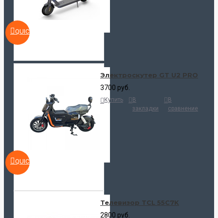
Размеры и вес
QUICKVIEW
Вес
13.2 кг
Электроскутер GT U2 PRO
3700 руб.
Купить
В
В
закладки
сравнение
QUICKVIEW
Телевизор TCL 55C7K
2800 руб.